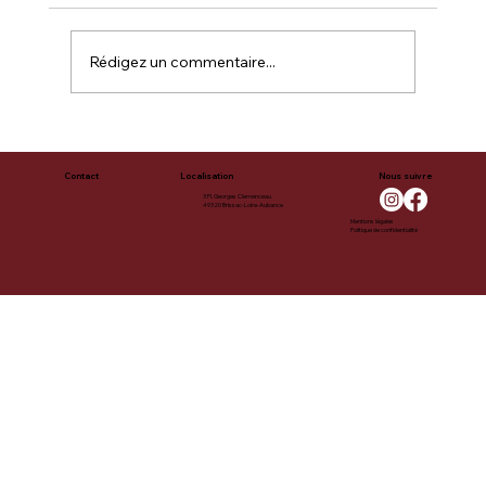
C'est Énorme !!!
Rédigez un commentaire...
Contact
Localisation
Nous suivre
3 Pl. Georges Clemenceau
49320 Brissac-Loire-Aubance
Mentions légales
Politique de confidentialité