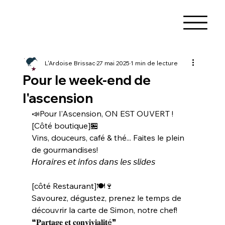
L'Ardoise Brissac
27 mai 2025
1 min de lecture
Pour le week-end de
l'ascension
📣Pour l'Ascension, ON EST OUVERT !
[Côté boutique]🏪
Vins, douceurs, café & thé... Faites le plein 
de gourmandises!
𝘏𝘰𝘳𝘢𝘪𝘳𝘦𝘴 𝘦𝘵 𝘪𝘯𝘧𝘰𝘴 𝘥𝘢𝘯𝘴 𝘭𝘦𝘴 𝘴𝘭𝘪𝘥𝘦𝘴
[côté Restaurant]🍽🍷
Savourez, dégustez, prenez le temps de 
découvrir la carte de Simon, notre chef!
❝𝐏𝐚𝐫𝐭𝐚𝐠𝐞 𝐞𝐭 𝐜𝐨𝐧𝐯𝐢𝐯𝐢𝐚𝐥𝐢𝐭é❞