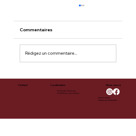
Commentaires
C'est Énorme !!!
Rédigez un commentaire...
Contact
Localisation
Nous suivre
3 Pl. Georges Clemenceau
49320 Brissac-Loire-Aubance
Mentions légales
Politique de confidentialité