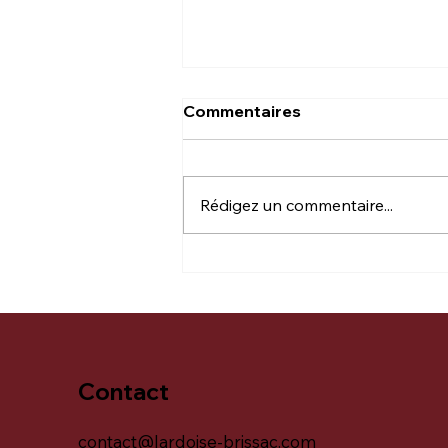
Commentaires
C'est Énorme !!!
Rédigez un commentaire...
Contact
contact@lardoise-brissac.com