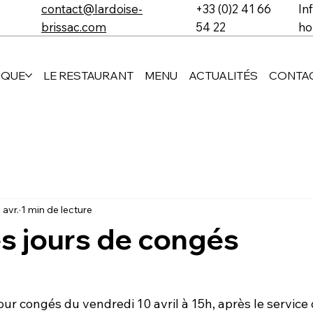
contact@lardoise-
+33 (0)2 41 66
In
brissac.com
54 22
ho
IQUE
LE RESTAURANT
MENU
ACTUALITÉS
CONTAC
 avr.
1 min de lecture
s jours de congés
ur congés du vendredi 10 avril à 15h, après le service 