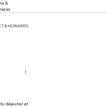
fos &
raires
T & HORAIRES
du déjeuner et 