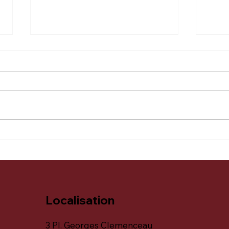
Bar 
Sauver L'Ardoise de la
faillite
Localisation
3 Pl. Georges Clemenceau